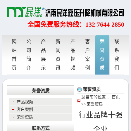
全国免费服务热线：132 7644 2850
网
公
产
新
产
客
荣
联
站
司
品
闻
品
户
誉
系
首
简
展
资
视
案
资
我
页
介
示
讯
频
例
质
们
荣誉资质
荣誉资质
您当前的位置 ：
首页
产品视频
>>
荣誉资质
客户案例
行业品牌十强
荣誉资质
企业
联系方式