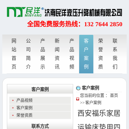
全国免费服务热线：132 7644 2850
网
公
产
新
产
客
荣
联
站
司
品
闻
品
户
誉
系
首
简
展
资
视
案
资
我
页
介
示
讯
频
例
质
们
客户案例
客户案例
您当前的位置 ：
首页
产品视频
>>
客户案例
客户案例
西安福乐家居
荣誉资质
运输床垫用四
联系方式