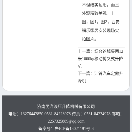
不但结实耐用，而且
外观精致美观。上
图，图1，图2，
西安
福乐家居
安装现场实
拍图片。
上一篇：
烟台铭城集团12
米1000kg移动剪叉式升降
机
下一篇：
江铃汽车定做升
降机
济南民洋液压升降机械有限公司
电话：13276442850 0531-84223978 传真：0531-84234978 邮箱：
2257325889@qq.com
备案号：
鲁ICP备13021191号-3