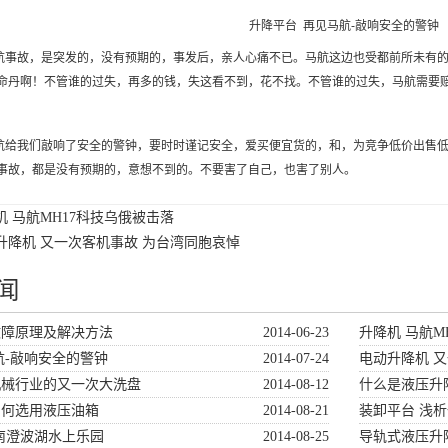
升降平台 再见马航-敲响安全的警钟
事故，是突发的，没有预期的，事发后，亲人心痛不已。马航这边也受都前所未有的
命丹啊！不管谁的过失，再多的钱，失这看不到，花不找。不管谁的过失，马航需要
给我们敲响了安全的警钟，要时时谨记安全，爱买便宜货的，和，为竞争低价出售低
事故，都是没有预期的，意想不到的。不要害了自己，也害了别人。
机 马航MH17科技乌俄被击落
升降机 又一次客机事故 为台湾同胞哀悼
闻
故障原理及解决方法
2014-06-23
升降机 马航M
航-敲响安全的警钟
2014-07-24
电动升降机 又
降机械行业的又一次大洗盘
2014-08-12
什么是液压升
如何选用液压油箱
2014-08-21
装卸平台 浅
南澄波湖水上乐园
2014-08-25
导轨式液压升