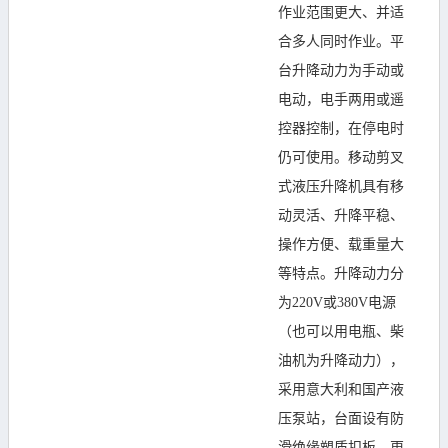
作业范围更大、并适
合多人同时作业。平
台升降动力为手动或
电动，电手两用或遥
控器控制，在停电时
仍可使用。移动剪叉
式
液压升降机
具有移
动灵活、升降平稳、
操作方便、载重量大
等特点。升降动力分
为
220V
或
380V
电源
（也可以用电瓶、柴
油机为升降动力），
采用意大利和国产液
压泵站，台面设有防
滑绝缘塑质扣板，
更