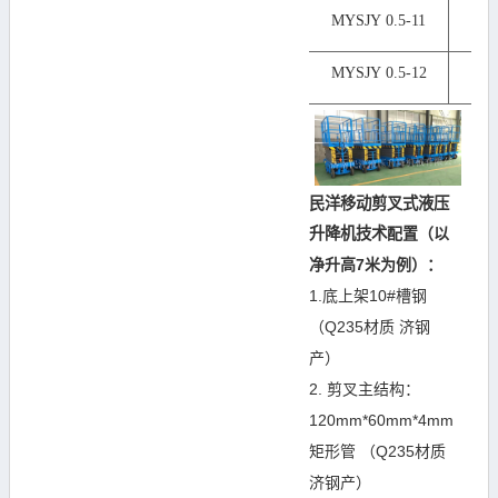
MYSJY 0.5-11
21
MYSJY 0.5-12
25
民洋
移动剪叉式液压
升降机
技术
配置（以
净升高7米为例）：
1.底上架10#槽钢
（Q235材质 济钢
产）
2. 剪叉主结构：
120mm*60mm*4mm
矩形管 （Q235材质
济钢产）