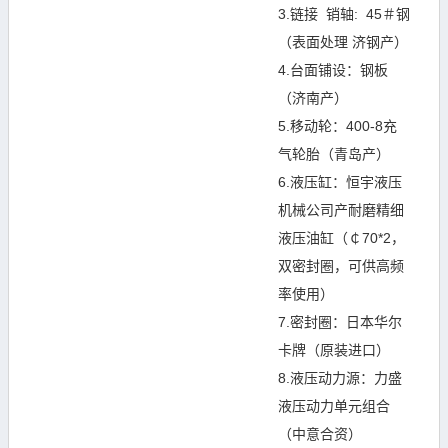
3.链接 销轴: 45＃钢
（表面处理 济钢产）
4.台面铺设：钢板
（济南产）
5.移动轮：400-8充
气轮胎（青岛产）
6.液压缸：恒宇液压
机械公司产耐磨精细
液压油缸（￠70*2，
双密封圈，可供高频
率使用）
7.密封圈：日本华尔
卡牌（原装进口）
8.液压动力源：力盛
液压动力单元组合
（中意合资）