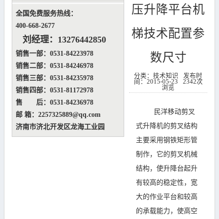
压升降平台机
全国免费服务热线：
400-668-2677
梯技术配置参
刘经理：
13276442850
销售一部：0531-84223978
数尺寸
销售二部：0531-84246978
分类：技术知识
发布时
销售三部：0531-84235978
间：2015-05-23
2342次
浏览
销售四部：0531-81172978
售 后：0531-84236978
民洋
移动剪叉
邮 箱：2257325889@qq.com
式升降机
的剪叉结构
济南市济北开发区龙海工业园
主要采用钢铁矩形管
制作，它的剪叉机械
结构，使
升降台
起升
有较高的稳定性，宽
大的作业平台和较高
的承载能力，使高空