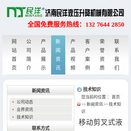
全国免费服务热线：132 7644 2850
网
公
产
新
产
客
荣
联
站
司
品
闻
品
户
誉
系
首
简
展
资
视
案
资
我
页
介
示
讯
频
例
质
们
技术知识
新闻资讯
您当前的位置 ：
首页
公司动态
>>
新闻资讯
>>
技术知
业界资讯
识
技术知识
移动剪叉式液
联系方式